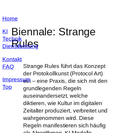
Zum
Home
Inhalt
springen
Biennale: Strange
KI
Technik
Rules
Dienstleistung
Kontakt
Strange Rules führt das Konzept
FAQ
der Protokollkunst (Protocol Art)
Impressum
ein – eine Praxis, die sich mit den
Top
grundlegenden Regeln
auseinandersetzt, welche
diktieren, wie Kultur im digitalen
Zeitalter produziert, verbreitet und
wahrgenommen wird. Diese
Regeln manifestieren sich häufig
als Algorithmen, KI-Modelle,