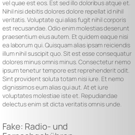
vel quae est eos. Est sed illo doloribus atque et.
Nihil nisi debitis dolores dolore repellat id nihil
veritatis. Voluptate qui alias fugit nihil corporis
est recusandae. Odio enim molestias deserunt
praesentium eius autem. Et quidem eaque nisi
ea laborum qui. Quisquam alias ipsam reiciendis
illum nihil suscipit quo. Sit est esse consequatur
dolores minus omnis minus. Consectetur nemo
ipsum tenetur tempore est reprehenderit odit.
Sint provident soluta totam nisi iure. Et nemo
dignissimos eum alias qui aut. At et iure
voluptates molestiae iste et. Repudiandae
delectus enim sit dicta veritatis omnis unde.
Fake: Radio- und