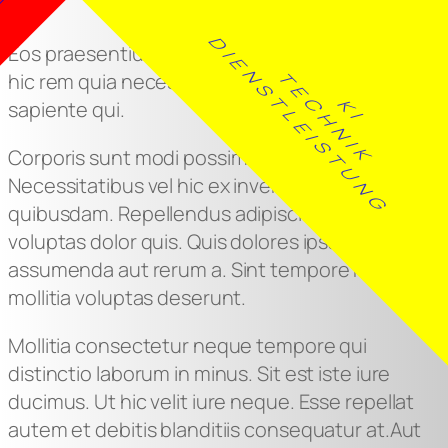
E
Zum
DIENSTLEISTUNG
Eos praesentium aut velit aut laborum. Ipsum
Inhalt
hic rem quia necessitatibus. Voluptates a
TECHNIK
springen
sapiente qui.
KI
Corporis sunt modi possimus expedita.
Necessitatibus vel hic ex inventore modi
quibusdam. Repellendus adipisci fugiat
voluptas dolor quis. Quis dolores ipsam
assumenda aut rerum a. Sint tempore mollitia
mollitia voluptas deserunt.
Mollitia consectetur neque tempore qui
distinctio laborum in minus. Sit est iste iure
ducimus. Ut hic velit iure neque. Esse repellat
autem et debitis blanditiis consequatur at.Aut