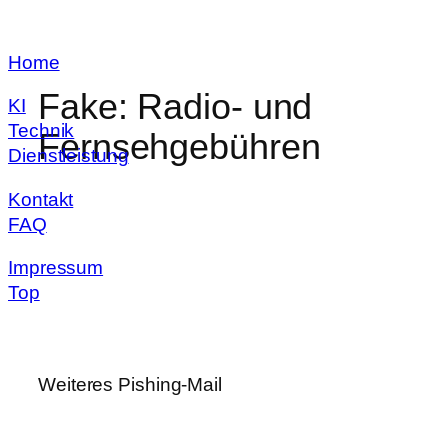
Zum
Home
Inhalt
springen
Fake: Radio- und
KI
Technik
Fernsehgebühren
Dienstleistung
Kontakt
FAQ
Impressum
Top
Weiteres Pishing-Mail