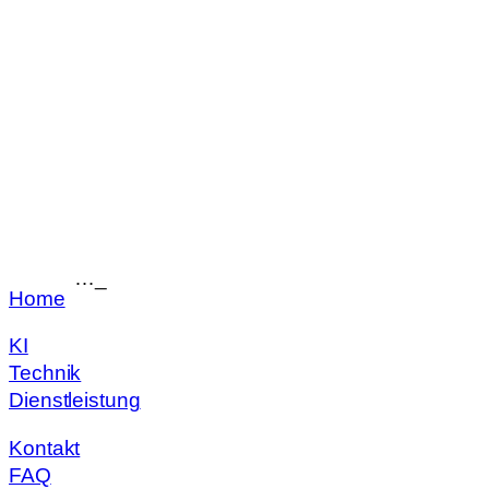
Zum
Inhalt
springen
…
_
Home
KI
Technik
Dienstleistung
Kontakt
FAQ