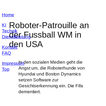
Zum
Home
Inhalt
springen
Roboter-Patrouille an
KI
Technik
der Fussball WM in
Dienstleistung
den USA
Kontakt
FAQ
In den sozialen Medien geht die
Impressum
Angst um, die Roboterhunde von
Top
Hyundai und Boston Dynamics
setzen Software zur
Gesichtserkennung ein. Die Fifa
dementiert.