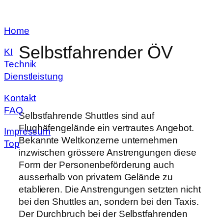
Zum
Home
Inhalt
springen
Selbstfahrender ÖV
KI
Technik
Dienstleistung
Kontakt
FAQ
Selbstfahrende Shuttles sind auf
Flughäfengelände ein vertrautes Angebot.
Impressum
Bekannte Weltkonzerne unternehmen
Top
inzwischen grössere Anstrengungen diese
Form der Personenbeförderung auch
ausserhalb von privatem Gelände zu
etablieren. Die Anstrengungen setzten nicht
bei den Shuttles an, sondern bei den Taxis.
Der Durchbruch bei der Selbstfahrenden