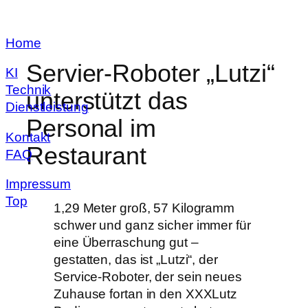
Zum
Home
Inhalt
springen
Servier-Roboter „Lutzi“
KI
Technik
unterstützt das
Dienstleistung
Personal im
Kontakt
Restaurant
FAQ
Impressum
Top
1,29 Meter groß, 57 Kilogramm
schwer und ganz sicher immer für
eine Überraschung gut –
gestatten, das ist „Lutzi“, der
Service-Roboter, der sein neues
Zuhause fortan in den XXXLutz