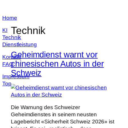
Zum
Home
Inhalt
springen
Technik
KI
Technik
Dienstleistung
Geheimdienst warnt vor
Kontakt
chinesischen Autos in der
FAQ
Schweiz
Impressum
Top
Die Warnung des Schweizer
Geheimdienstes in seinem neusten
Lagebericht «Sicherheit Schweiz 2026» ist