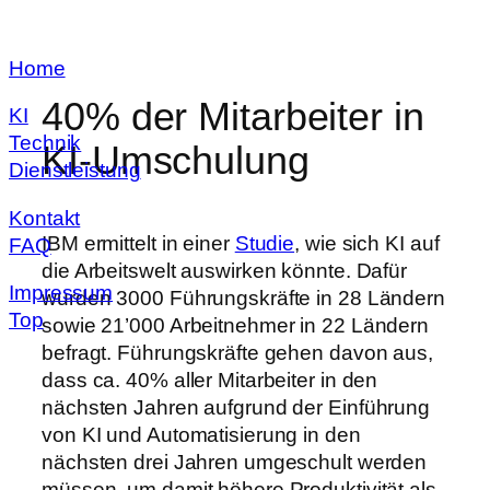
Zum
Home
Inhalt
springen
40% der Mitarbeiter in
KI
Technik
KI-Umschulung
Dienstleistung
Kontakt
IBM ermittelt in einer
Studie
, wie sich KI auf
FAQ
die Arbeitswelt auswirken könnte. Dafür
Impressum
wurden 3000 Führungskräfte in 28 Ländern
Top
sowie 21’000 Arbeitnehmer in 22 Ländern
befragt. Führungskräfte gehen davon aus,
dass ca. 40% aller Mitarbeiter in den
nächsten Jahren aufgrund der Einführung
von KI und Automatisierung in den
nächsten drei Jahren umgeschult werden
müssen, um damit höhere Produktivität als