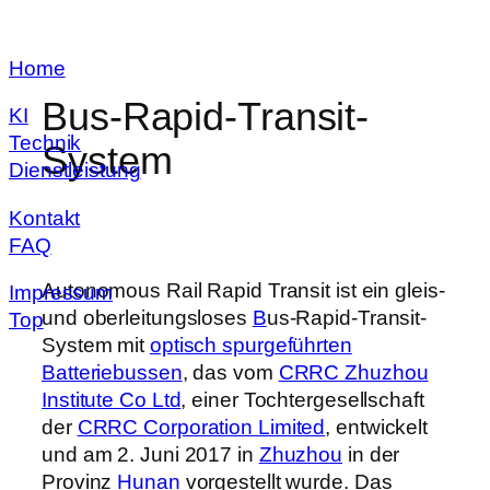
Zum
Home
Inhalt
springen
Bus-Rapid-Transit-
KI
Technik
System
Dienstleistung
Kontakt
FAQ
Autonomous Rail Rapid Transit ist ein gleis-
Impressum
und oberleitungsloses
B
us-Rapid-Transit-
Top
System mit
optisch spurgeführten
Batteriebussen
, das vom
CRRC Zhuzhou
Institute Co Ltd
, einer Tochtergesellschaft
der
CRRC Corporation Limited
, entwickelt
und am 2. Juni 2017 in
Zhuzhou
in der
Provinz
Hunan
vorgestellt wurde. Das