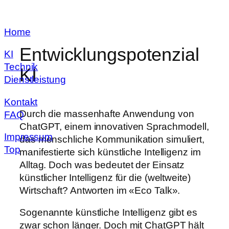
Zum
Home
Inhalt
springen
Entwicklungspotenzial
KI
Technik
KI
Dienstleistung
Kontakt
Durch die massenhafte Anwendung von
FAQ
ChatGPT, einem innovativen Sprachmodell,
Impressum
das menschliche Kommunikation simuliert,
Top
manifestierte sich künstliche Intelligenz im
Alltag. Doch was bedeutet der Einsatz
künstlicher Intelligenz für die (weltweite)
Wirtschaft? Antworten im «Eco Talk».
Sogenannte künstliche Intelligenz gibt es
zwar schon länger. Doch mit ChatGPT hält