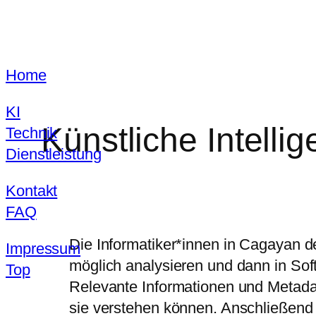
Zum
Home
Inhalt
springen
KI
Künstliche Intellig
Technik
Dienstleistung
Kontakt
FAQ
Die Informatiker*innen in Cagayan d
Impressum
möglich analysieren und dann in Sof
Top
Relevante Informationen und Metada
sie verstehen können. Anschließend 