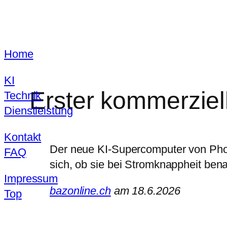
Zum
Home
Inhalt
springen
KI
Erster kommerziel
Technik
Dienstleistung
Kontakt
Der neue KI-Supercomputer von Phoe
FAQ
sich, ob sie bei Stromknappheit bena
Impressum
bazonline.ch
am 18.6.2026
Top